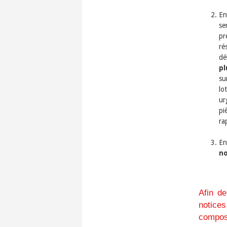
En
se
pr
ré
dé
p
su
lo
ur
pi
ra
En
no
​Afin d
notices
compos