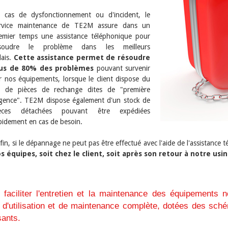
 cas de dysfonctionnement ou d'incident, le
rvice maintenance de TE2M assure dans un
emier temps une assistance téléphonique pour
soudre le problème dans les meilleurs
lais.
Cette assistance permet de résoudre
lus de 80% des problèmes
pouvant survenir
r nos équipements, lorsque le client dispose du
t de pièces de rechange dites de "première
gence". TE2M dispose également d'un stock de
èces détachées pouvant être expédiées
pidement en cas de besoin.
fin, si le dépannage ne peut pas être effectué avec l'aide de l'assistance 
s équipes, soit chez le client, soit après son retour à notre usi
e faciliter l'entretien et la maintenance des équipements 
 d'utilisation et de maintenance complète, dotées des sch
ants.