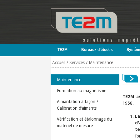
Aller au contenu principal
TE2M
Bureaux d'études
Systèm
Accueil
/
Services
/
Maintenance
Maintenance
Formation au magnétisme
TE2M a
Aimantation à façon /
1958.
Calibration d’aimants
L
Vérification et étalonnage du
d
matériel de mesure
t
fo