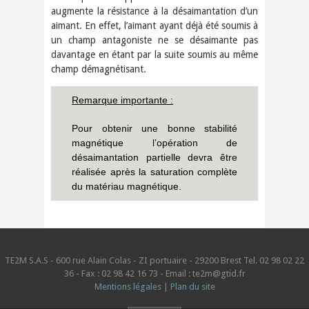
augmente la résistance à la désaimantation d’un
aimant. En effet, l’aimant ayant déjà été soumis à
un champ antagoniste ne se désaimante pas
davantage en étant par la suite soumis au même
champ démagnétisant.
Remarque importante :
Pour obtenir une bonne stabilité
magnétique l’opération de
désaimantation partielle devra être
réalisée après la saturation complète
du matériau magnétique.
TE2M S.A.S - 600 rue Alain Colas - ZI portuaire - 29200 Brest Tel. 02 98 02 22
36 - Fax : 02 98 42 16 73 - Email : te2m@gtid.fr
Mentions légales
|
Plan du site