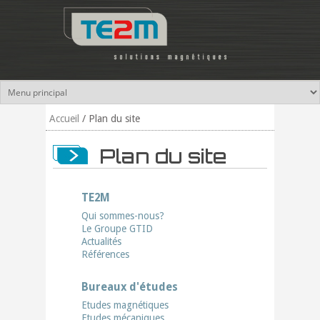
Aller au contenu principal
Accueil
/
Plan du site
Plan du site
TE2M
Qui sommes-nous?
Le Groupe GTID
Actualités
Références
Bureaux d'études
Etudes magnétiques
Etudes mécaniques