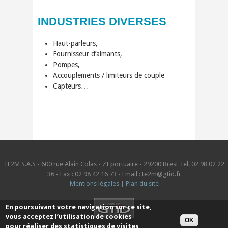
INDUSTRIES DIVERSES
Haut-parleurs,
Fournisseur d’aimants,
Pompes,
Accouplements / limiteurs de couple
Capteurs…
TE2M S.A.S - 600 rue Alain Colas - ZI portuaire - 29200 Brest Tel. 02 98 02 22
36 - Fax : 02 98 42 16 73 - Email : te2m@gtid.fr
Mentions légales
|
Plan du site
En poursuivant votre navigation sur ce site,
vous acceptez l’utilisation de cookies
OK
pour réaliser des statistiques de visites