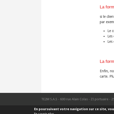
​La for
si le cli
par exem
Le c
Les 
Les 
La form
Enfin, no
carte. Pl
TE2M S.A.S - 600 rue Alain Colas - ZI portuaire - 2
En poursuivant votre navigation sur ce site, vou
En savoir plus