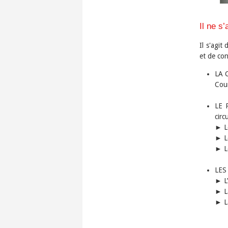
Il ne s
Il s'agit
et de con
LA 
Cour
LE 
circ
► Le
► Le
► L
LES
► L’
► La
► La