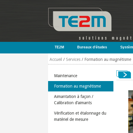
Aller au contenu principal
TE2M
Bureaux d'études
Systèm
Accueil
/
Services
/
Formation au magnétisme
Maintenance
Formation au magnétisme
Aimantation à façon /
Calibration d’aimants
Vérification et étalonnage du
matériel de mesure