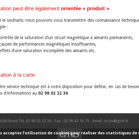
mation peut-être également
orientée « produit »
ent le souhaite, nous pouvons vous transmettre des connaissance techniqu
ple :
ontrôle de la saturation d’un circuit magnétique à aimants permanents,
causes de performances magnétiques insuffisantes,
effets d’une saturation incomplète des aimants etc.
ation à la carte
tre service technique est à votre disposition pour définir, en cas de bes
us d'informations au
02 98 02 22 36
9200 Brest Tel. 02 98 02 22 36 - Fax : 02 98 42 16 73 - Email : te2m@gtid.fr
s acceptez l’utilisation de cookies pour réaliser des statistiques de 