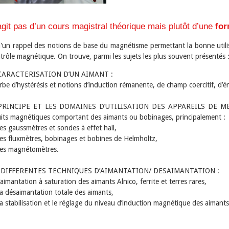
’agit pas d’un cours magistral théorique mais plutôt d’une
for
 d'un rappel des notions de base du magnétisme permettant la bonne utili
trôle magnétique. On trouve, parmi les sujets les plus souvent présentés 
CARACTERISATION D’UN AIMANT :
be d’hystérésis et notions d’induction rémanente, de champ coercitif, d’
PRINCIPE ET LES DOMAINES D’UTILISATION DES APPAREILS DE MESURE
uits magnétiques comportant des aimants ou bobinages, principalement :
s gaussmètres et sondes à effet hall,
s fluxmètres, bobinages et bobines de Helmholtz,
es magnétomètres.
 DIFFERENTES TECHNIQUES D’AIMANTATION/ DESAIMANTATION :
aimantation à saturation des aimants Alnico, ferrite et terres rares,
 désaimantation totale des aimants,
 stabilisation et le réglage du niveau d’induction magnétique des aimants