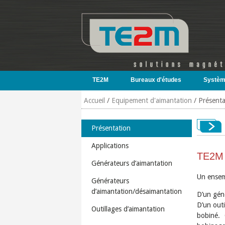
Aller au contenu principal
TE2M
Bureaux d'études
Systèm
Accueil
/
Equipement d'aimantation
/
Présenta
Présentation
Applications
TE2M f
Générateurs d’aimantation
Un ensem
Générateurs
d’aimantation/désaimantation
D’un gén
D’un outi
Outillages d’aimantation
bobiné. 