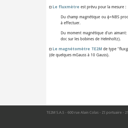
◘
Le fluxmètre
est prévu pour la mesure :
Du champ magnétique ou ɸ=NBS produit
à effectuer.
Du moment magnétique d'un aimant: M=
doc sur les bobines de Helmholtz).
◘
Le magnétomètre TE2M
de type "fluxg
(de quelques mGauss à 10 Gauss).
TE2M S.A.S - 600 rue Alain Colas - ZI portuaire - 2