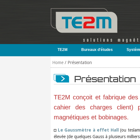
Skip to main content
TE2M
Bureaux d'études
Systèm
Home
/
Présentation
Présentation
TE2M conçoit et fabrique des
cahier des charges client) 
magnétiques et bobinages.
◘
Le Gaussmètre à effet Hall
(ou teslam
élevée (de quelques Gauss à plusieurs millier