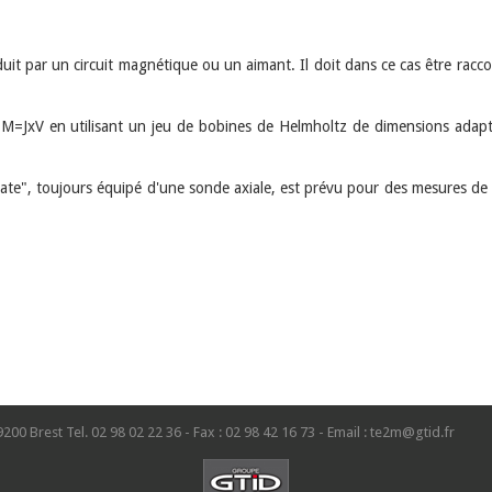
 par un circuit magnétique ou un aimant. Il doit dans ce cas être racc
JxV en utilisant un jeu de bobines de Helmholtz de dimensions adapté
ate", toujours équipé d'une sonde axiale, est prévu pour des mesures de
9200 Brest Tel. 02 98 02 22 36 - Fax : 02 98 42 16 73 - Email : te2m@gtid.fr